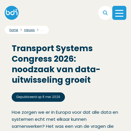
Direct naar hoofdnavigatie
Direct naar hoofdinhoud
Direct naar footer
....
home
nieuws
Transport Systems
Congress 2026:
noodzaak van data-
uitwisseling groeit
Gepubliceerd op
8 mei 2026
Hoe zorgen we er in Europa voor dat alle data en
systemen echt met elkaar kunnen
samenwerken? Het was een van de vragen die