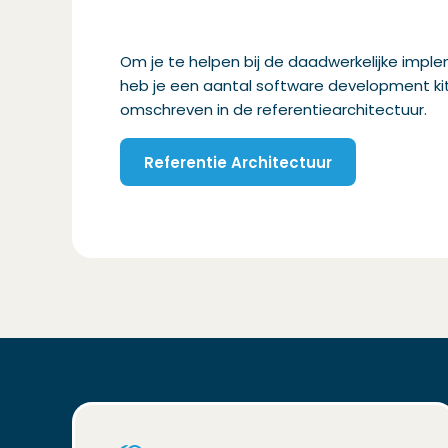
Om je te helpen bij de daadwerkelijke imple
heb je een aantal software development kits
omschreven in de referentiearchitectuur.
Referentie Architectuur
(Opent in een nieuw venster)