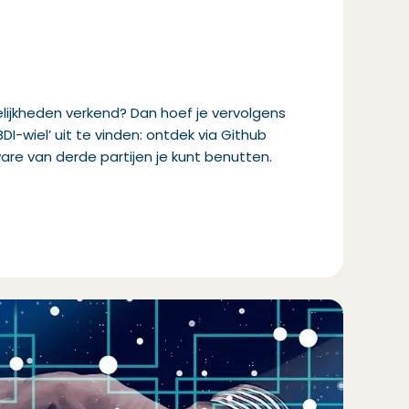
ijkheden
verkend?
Dan
hoef je vervolgens
BDI-
wiel
’
u
it te vinden: ontdek
via
Github
are van derde partijen
je
kunt
ben
utten
.
w venster)