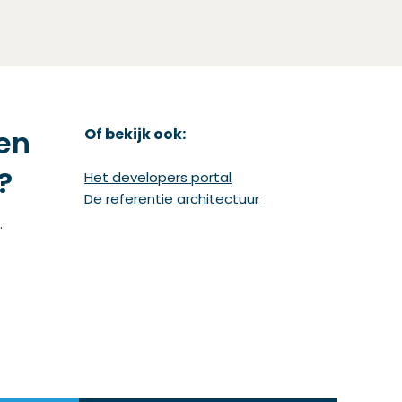
en
Of bekijk ook:
?
(Opent in een nieuw vens
Het developers portal
(Opent in een nieuw 
De referentie architectuur
.