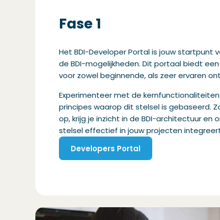
Fase 1
Het BDI-Developer Portal is jouw startpunt 
de BDI-mogelijkheden. Dit portaal biedt een 
voor zowel beginnende, als zeer ervaren ont
Experimenteer met de
kernfunctionaliteiten
principes
waarop dit stelsel is gebaseerd
.
Z
op, krijg
je
inzicht
in de BDI-architectuur en 
stelsel
effectief in
jouw
projecten
in
tegreert
Developers Portal
(Opent in een nieuw venster)