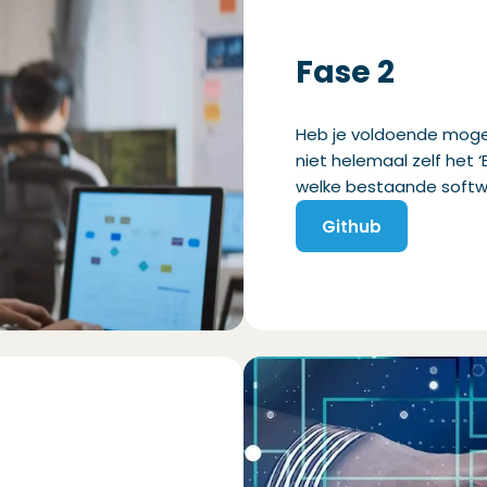
Fase
2
Heb je
voldoende
mogel
niet helemaal zelf het
‘
welke
bestaande
softw
Github
(Opent in een nieu