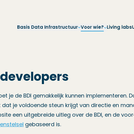
Direct naar hoofdnavigatie
Direct naar hoofdinhoud
Direct naar footer
Basis Data Infrastructuur
Voor wie?
Living labs
 developers
et je de BDI gemakkelijk kunnen implementeren. Da
jk dat je voldoende steun krijgt van directie en 
site een uitgebreide uitleg over de BDI, en de voo
enstelsel
gebaseerd is.