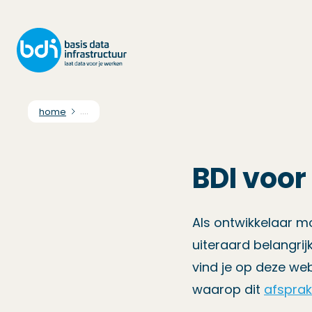
home
....
BDI voor
Als ontwikkelaar mo
uiteraard belangri
vind je op deze web
waarop dit
afsprak