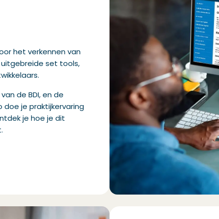
voor het verkennen van
uitgebreide set tools,
wikkelaars.
van de BDI
, en
de
o doe je praktijkervaring
ontdek
je
hoe je d
it
.