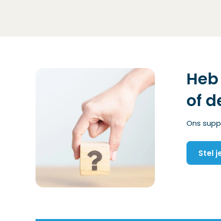
Heb 
of d
Ons suppo
Stel 