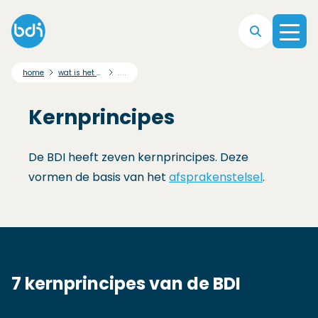
Direct naar hoofdnavigatie
Direct naar hoofdinhoud
Direct naar footer
....
home
wat is het bdi afsprakenstelsel?
Kernprincipes
De BDI heeft zeven kernprincipes. Deze
vormen de basis van het
afsprakenstelsel
.
7 kernprincipes van de BDI