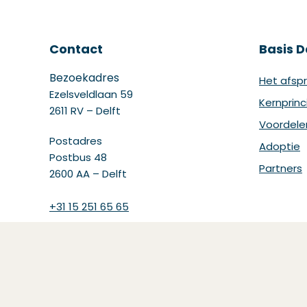
Contact
Basis D
Bezoekadres
Het afspr
Ezelsveldlaan 59
Kernprinc
2611 RV – Delft
Voordele
Postadres
Adoptie
Postbus 48
Partners
2600 AA – Delft
+31 15 251 65 65
support@bdinetwork.org
Wij maken gebruik van AI-systemen
om onze content samen te stellen, te
verbeteren en te redigeren,