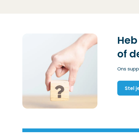
Heb 
of d
Ons suppo
Stel 