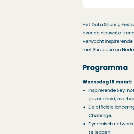
Het Data Sharing Festi
over de nieuwste trend
Verwacht inspirerende 
met Europese en Neder
Programma
Woensdag 18 maart
:
Inspirerende key-no
gezondheid, overheid,
De officiële lancer
Challenge.
Dynamisch netwerkd
te leggen.