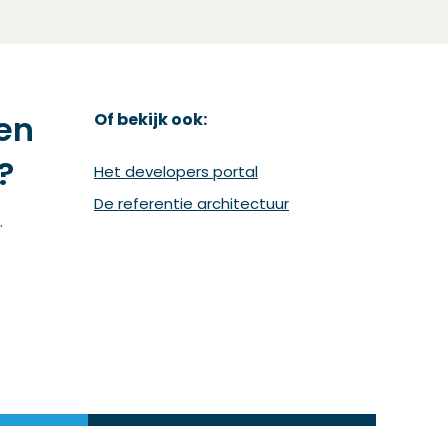
en
Of bekijk ook:
?
(Opent in een nieuw vens
Het developers portal
(Opent in een nieuw 
De referentie architectuur
.