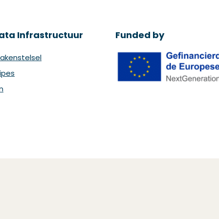
ata Infrastructuur
Funded by
akenstelsel
ipes
n