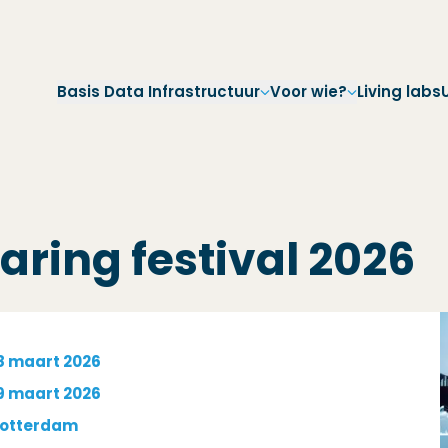
Direct naar hoofdnavigatie
Direct naar hoofdinhoud
Direct naar footer
Basis Data Infrastructuur
Voor wie?
Living labs
aring festival 2026
8 maart 2026
9 maart 2026
otterdam