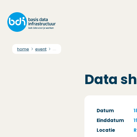
home
event
....
Data sh
Datum
1
Einddatum
1
Locatie
R