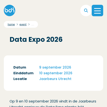
Direct naar hoofdnavigatie
Direct naar hoofdinhoud
Direct naar footer
....
home
event
Data Expo 2026
Datum
9 september 2026
Einddatum
10 september 2026
Locatie
Jaarbeurs Utrecht
Op 9 en 10 september 2026 vindt in de Jaarbeurs
Utrecht opnieuw de Data Expo plaats: hét