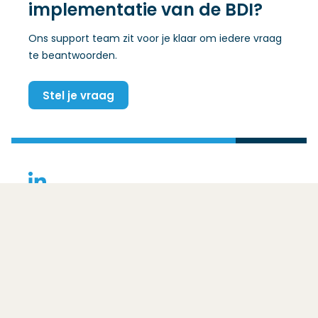
implementatie van de BDI?
Ons support team zit voor je klaar om iedere vraag
te beantwoorden.
Stel je vraag
(Opent in een nieuw venster)
Contact
Bezoekadres
Basis Data Infrastructuur
Ezelsveldlaan 59
2611 RV – Delft
Funded by
Het afsprakenstelsel
Kernprincipes
Postadres
Voordelen