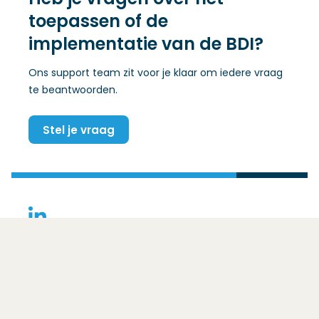
toepassen of de
implementatie van de BDI?
Ons support team zit voor je klaar om iedere vraag
te beantwoorden.
Stel je vraag
(Opent in een nieuw venster)
Contact
Bezoekadres
Basis Data Infrastructuur
Ezelsveldlaan 59
2611 RV – Delft
Funded by
Het afsprakenstelsel