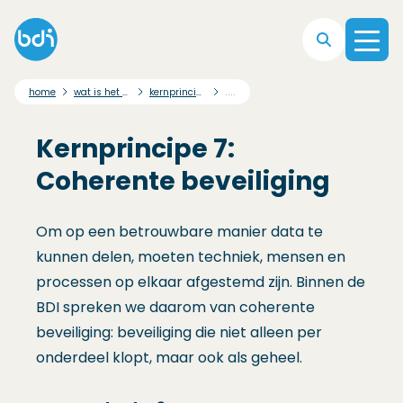
Direct naar hoofdnavigatie
Direct naar hoofdinhoud
Direct naar footer
....
home
wat is het bdi afsprakenstelsel?
kernprincipes
Kernprincipe 7:
Coherente beveiliging
Om op een betrouwbare manier data te
kunnen delen, moeten techniek, mensen en
processen op elkaar afgestemd zijn. Binnen de
BDI spreken we daarom van coherente
beveiliging: beveiliging die niet alleen per
onderdeel klopt, maar ook als geheel.